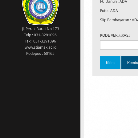
meng-akses SIAKAD
FC Danun : ADA
14 Agustus 2020
Foto : ADA
Kampus kawasan wajib menggunakan
masker
Slip Pembayaran : AD
1 Maret 2023
Jl. Perak Barat No 173
Tgl 1-10 Maret 2023: Pengisian KRS
Telp : 031-3291096
KODE VERIFIKASI
semester GENAP 2022/2023 13 Maret 2023:
Fax : 031-3291096
Awal perkuliahan semester GENAP
www.stiamak.ac.id
2022/2023
Kodepos : 60165
11 Februari 2022
Sehubungan dengan ditetapkannya
Surabaya yang telah memasuki status
PPKM level 2 maka diberitahukan kepada
Bapak/Ibu Dosen dan Seluruh Mahasiswa
bahwa Ujian Akhir Semester (UAS) Ganjil
Tahun 2021/2022 dilaksanakan secara
Online
16 Februari 2023
DILARANG MEROKOK DI AREA KAMPUS !!!
16 Februari 2023
PEMBAYARAN SPP MULAI 1 OKTOBER 2022,
WAJIB MENGGUNAKAN VIRTUAL ACCOUNT
(VA). JUMLAH PEMBAYARAN DAN NOMOR