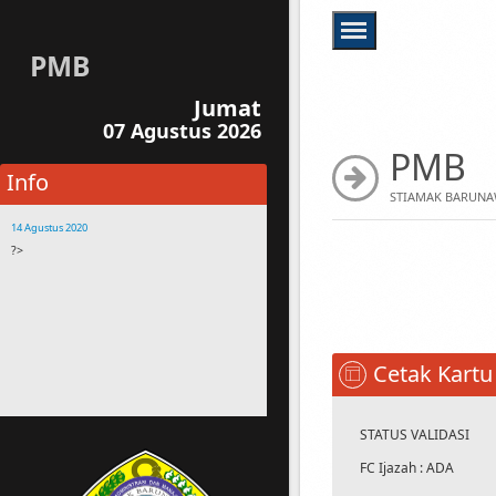
PMB
Jumat
07 Agustus 2026
PMB
Info
STIAMAK BARUNA
14 Agustus 2020
?>
14 Agustus 2020
Buanglah sampah sesuai tempatnya
14 Agustus 2020
Bagi Mahasiswa yang membawa motor,
harap parkir disamping gedung STIAMAK
Cetak Kartu
Kehilangan Assesoris Motor Bukan
Tanggungan STIAMAK
14 Agustus 2020
STATUS VALIDASI
Silahkan menghubungi staf STIAMAK jika
FC Ijazah : ADA
terdapat pertanyaan atau kesulitan dalam