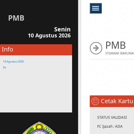
PMB
Senin
10 Agustus 2026
PMB
Info
STIAMAK BARUNA
14 Agustus 2020
?>
14 Agustus 2020
Buanglah sampah sesuai tempatnya
14 Agustus 2020
Bagi Mahasiswa yang membawa motor,
harap parkir disamping gedung STIAMAK
Cetak Kartu
Kehilangan Assesoris Motor Bukan
Tanggungan STIAMAK
14 Agustus 2020
STATUS VALIDASI
Silahkan menghubungi staf STIAMAK jika
FC Ijazah : ADA
terdapat pertanyaan atau kesulitan dalam