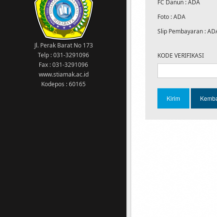
meng-akses SIAKAD
FC Danun : ADA
14 Agustus 2020
Foto : ADA
Kampus kawasan wajib menggunakan
masker
Slip Pembayaran : AD
1 Maret 2023
Jl. Perak Barat No 173
Tgl 1-10 Maret 2023: Pengisian KRS
Telp : 031-3291096
KODE VERIFIKASI
semester GENAP 2022/2023 13 Maret 2023:
Fax : 031-3291096
Awal perkuliahan semester GENAP
www.stiamak.ac.id
2022/2023
Kodepos : 60165
11 Februari 2022
Sehubungan dengan ditetapkannya
Surabaya yang telah memasuki status
PPKM level 2 maka diberitahukan kepada
Bapak/Ibu Dosen dan Seluruh Mahasiswa
bahwa Ujian Akhir Semester (UAS) Ganjil
Tahun 2021/2022 dilaksanakan secara
Online
16 Februari 2023
DILARANG MEROKOK DI AREA KAMPUS !!!
16 Februari 2023
PEMBAYARAN SPP MULAI 1 OKTOBER 2022,
WAJIB MENGGUNAKAN VIRTUAL ACCOUNT
(VA). JUMLAH PEMBAYARAN DAN NOMOR