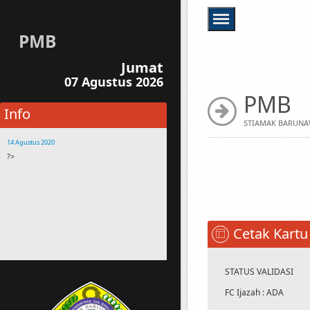
PMB
Jumat
07 Agustus 2026
PMB
Info
STIAMAK BARUNA
14 Agustus 2020
?>
14 Agustus 2020
Buanglah sampah sesuai tempatnya
14 Agustus 2020
Bagi Mahasiswa yang membawa motor,
harap parkir disamping gedung STIAMAK
Cetak Kartu
Kehilangan Assesoris Motor Bukan
Tanggungan STIAMAK
14 Agustus 2020
STATUS VALIDASI
Silahkan menghubungi staf STIAMAK jika
FC Ijazah : ADA
terdapat pertanyaan atau kesulitan dalam