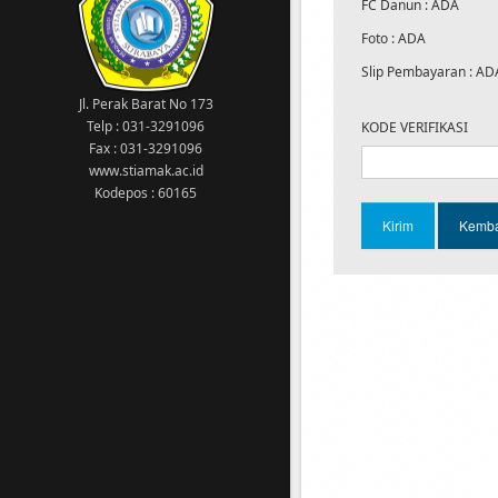
meng-akses SIAKAD
FC Danun : ADA
14 Agustus 2020
Foto : ADA
Kampus kawasan wajib menggunakan
masker
Slip Pembayaran : AD
1 Maret 2023
Jl. Perak Barat No 173
Tgl 1-10 Maret 2023: Pengisian KRS
Telp : 031-3291096
KODE VERIFIKASI
semester GENAP 2022/2023 13 Maret 2023:
Fax : 031-3291096
Awal perkuliahan semester GENAP
www.stiamak.ac.id
2022/2023
Kodepos : 60165
11 Februari 2022
Sehubungan dengan ditetapkannya
Surabaya yang telah memasuki status
PPKM level 2 maka diberitahukan kepada
Bapak/Ibu Dosen dan Seluruh Mahasiswa
bahwa Ujian Akhir Semester (UAS) Ganjil
Tahun 2021/2022 dilaksanakan secara
Online
16 Februari 2023
DILARANG MEROKOK DI AREA KAMPUS !!!
16 Februari 2023
PEMBAYARAN SPP MULAI 1 OKTOBER 2022,
WAJIB MENGGUNAKAN VIRTUAL ACCOUNT
(VA). JUMLAH PEMBAYARAN DAN NOMOR