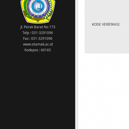
STIAMAK jika terdapat pertanyaan
atau kesulitan dalam meng-akses
SIAKAD
14 Agustus 2020
Kampus kawasan wajib
KODE VERIFIKASI
Jl. Perak Barat No 173
menggunakan masker
Telp : 031-3291096
1 Maret 2023
Fax : 031-3291096
Tgl 1-10 Maret 2023: Pengisian KRS
www.stiamak.ac.id
semester GENAP 2022/2023 13 Maret
Kodepos : 60165
2023: Awal perkuliahan semester
GENAP 2022/2023
11 Februari 2022
Sehubungan dengan ditetapkannya
Surabaya yang telah memasuki
status PPKM level 2 maka
diberitahukan kepada Bapak/Ibu
Dosen dan Seluruh Mahasiswa
bahwa Ujian Akhir Semester (UAS)
Ganjil Tahun 2021/2022
dilaksanakan secara Online
16 Februari 2023
DILARANG MEROKOK DI AREA
KAMPUS !!!