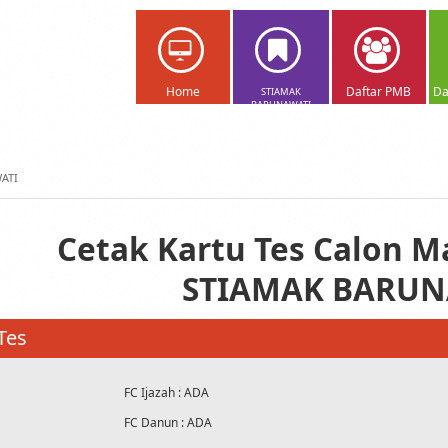
Home
Daftar PMB
Da
STIAMAK
BARUNAWATI
ATI
Cetak Kartu Tes Calon 
STIAMAK BARUN
Tes
FC Ijazah : ADA
FC Danun : ADA