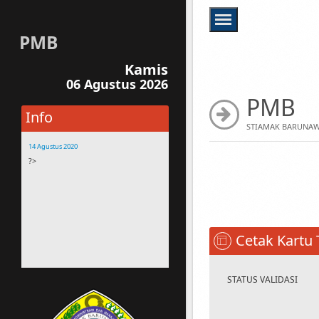
PMB
Kamis
06 Agustus 2026
PMB
Info
STIAMAK BARUNAW
14 Agustus 2020
?>
14 Agustus 2020
Buanglah sampah sesuai tempatnya
14 Agustus 2020
Bagi Mahasiswa yang membawa
motor, harap parkir disamping
Cetak Kartu 
gedung STIAMAK Kehilangan
Assesoris Motor Bukan Tanggungan
STIAMAK
STATUS VALIDASI
14 Agustus 2020
Silahkan menghubungi staf