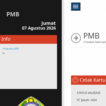
PMB
Jumat
07 Agustus 2026
PMB
Info
STIAMAK BARUNA
14 Agustus 2020
?>
14 Agustus 2020
Buanglah sampah sesuai tempatnya
14 Agustus 2020
Bagi Mahasiswa yang membawa motor,
harap parkir disamping gedung STIAMAK
Cetak Kartu
Kehilangan Assesoris Motor Bukan
Tanggungan STIAMAK
14 Agustus 2020
STATUS VALIDASI
Silahkan menghubungi staf STIAMAK jika
FC Ijazah : ADA
terdapat pertanyaan atau kesulitan dalam