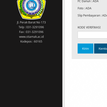
meng-akses SIAKAD
FC Danun : ADA
14 Agustus 2020
Foto : ADA
Kampus kawasan wajib menggunakan
masker
Slip Pembayaran : AD
1 Maret 2023
Jl. Perak Barat No 173
Tgl 1-10 Maret 2023: Pengisian KRS
Telp : 031-3291096
KODE VERIFIKASI
semester GENAP 2022/2023 13 Maret 2023:
Fax : 031-3291096
Awal perkuliahan semester GENAP
www.stiamak.ac.id
2022/2023
Kodepos : 60165
11 Februari 2022
Sehubungan dengan ditetapkannya
Surabaya yang telah memasuki status
PPKM level 2 maka diberitahukan kepada
Bapak/Ibu Dosen dan Seluruh Mahasiswa
bahwa Ujian Akhir Semester (UAS) Ganjil
Tahun 2021/2022 dilaksanakan secara
Online
16 Februari 2023
DILARANG MEROKOK DI AREA KAMPUS !!!
16 Februari 2023
PEMBAYARAN SPP MULAI 1 OKTOBER 2022,
WAJIB MENGGUNAKAN VIRTUAL ACCOUNT
(VA). JUMLAH PEMBAYARAN DAN NOMOR