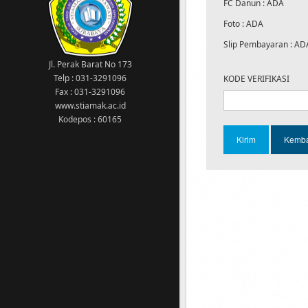
meng-akses SIAKAD
FC Danun : ADA
14 Agustus 2020
Foto : ADA
Kampus kawasan wajib menggunakan
masker
Slip Pembayaran : AD
1 Maret 2023
Jl. Perak Barat No 173
Tgl 1-10 Maret 2023: Pengisian KRS
Telp : 031-3291096
KODE VERIFIKASI
semester GENAP 2022/2023 13 Maret 2023:
Fax : 031-3291096
Awal perkuliahan semester GENAP
www.stiamak.ac.id
2022/2023
Kodepos : 60165
11 Februari 2022
Sehubungan dengan ditetapkannya
Surabaya yang telah memasuki status
PPKM level 2 maka diberitahukan kepada
Bapak/Ibu Dosen dan Seluruh Mahasiswa
bahwa Ujian Akhir Semester (UAS) Ganjil
Tahun 2021/2022 dilaksanakan secara
Online
16 Februari 2023
DILARANG MEROKOK DI AREA KAMPUS !!!
16 Februari 2023
PEMBAYARAN SPP MULAI 1 OKTOBER 2022,
WAJIB MENGGUNAKAN VIRTUAL ACCOUNT
(VA). JUMLAH PEMBAYARAN DAN NOMOR