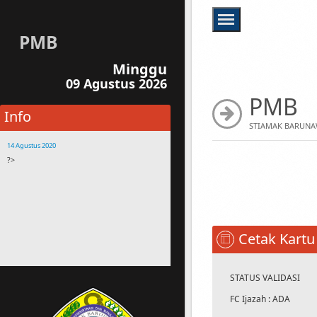
PMB
Minggu
09 Agustus 2026
PMB
Info
STIAMAK BARUNA
14 Agustus 2020
?>
14 Agustus 2020
Buanglah sampah sesuai tempatnya
14 Agustus 2020
Bagi Mahasiswa yang membawa motor,
harap parkir disamping gedung STIAMAK
Cetak Kartu
Kehilangan Assesoris Motor Bukan
Tanggungan STIAMAK
14 Agustus 2020
STATUS VALIDASI
Silahkan menghubungi staf STIAMAK jika
FC Ijazah : ADA
terdapat pertanyaan atau kesulitan dalam